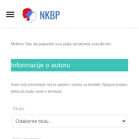
Naslovna
Pretraga
sajta
Udruženje za UPS
Molimo Vas da popunite sva polja označena zvezdicom.
NKBP informacije
Informacije o autoru
Stručne informacije
Sponzori i izlagači
Autor koji prezentuje rad je ujedno i osoba za kontakt. Njegovi podaci
treba da budu uneti u formular.
Registracija
Titula:
Smeštaj
Kontakt