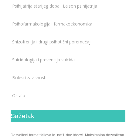
Psihijatrija starijeg doba i Laison psihijatrija
Psihofarmakologija i farmakoekonomika
Shizofrenija i drugi psihotični poremećaji
Suicidologija i prevencija suicida
Bolesti zavisnosti
Ostalo
Sažetak
Dozvoljeni format fajlova je .pdf i .doc (docx). Maksimalna dozvoljena