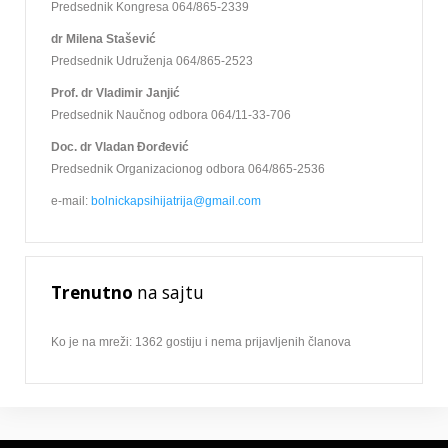
Predsednik Kongresa 064/865-2339
dr Milena Stašević
Predsednik Udruženja 064/865-2523
Prof. dr Vladimir Janjić
Predsednik Naučnog odbora 064/11-33-706
Doc. dr Vladan Đorđević
Predsednik Organizacionog odbora 064/865-2536
e-mail:
bolnickapsihijatrija@gmail.com
Trenutno
na sajtu
Ko je na mreži: 1362 gostiju i nema prijavljenih članova