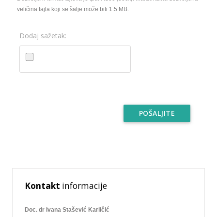
veličina fajla koji se šalje može biti 1.5 MB.
Dodaj sažetak:
POŠALJITE
Kontakt
informacije
Doc. dr Ivana Stašević Karličić