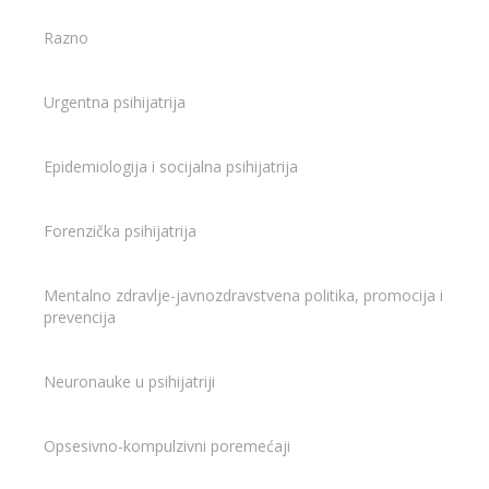
Razno
Urgentna psihijatrija
Epidemiologija i socijalna psihijatrija
Forenzička psihijatrija
Mentalno zdravlje-javnozdravstvena politika, promocija i
prevencija
Neuronauke u psihijatriji
Opsesivno-kompulzivni poremećaji