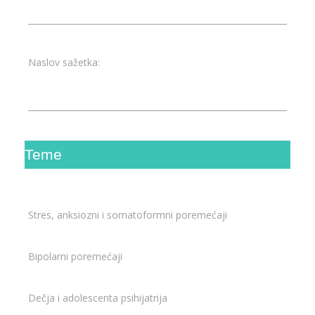
Naslov sažetka:
Teme
Stres, anksiozni i somatoformni poremećaji
Bipolarni poremećaji
Dečja i adolescenta psihijatrija